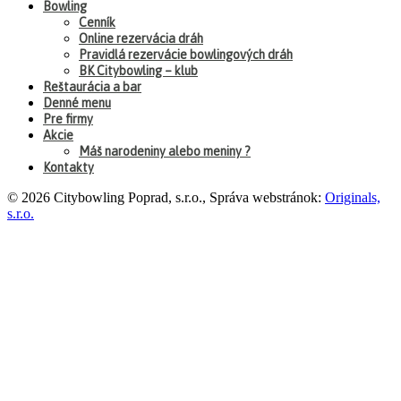
Bowling
Cenník
Online rezervácia dráh
Pravidlá rezervácie bowlingových dráh
BK Citybowling – klub
Reštaurácia a bar
Denné menu
Pre firmy
Akcie
Máš narodeniny alebo meniny ?
Kontakty
© 2026 Citybowling Poprad, s.r.o., Správa webstránok:
Originals,
s.r.o.