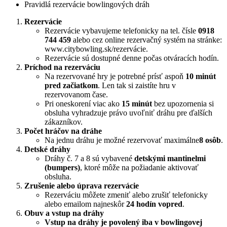
Pravidlá rezervácie bowlingových dráh
Rezervácie
Rezervácie vybavujeme telefonicky na tel. čísle
0918
744 459
alebo cez online rezervačný systém na stránke:
www.citybowling.sk/rezervácie.
Rezervácie sú dostupné denne počas otváracích hodín.
Príchod na rezerváciu
Na rezervované hry je potrebné prísť aspoň
10 minút
pred začiatkom
. Len tak si zaistíte hru v
rezervovanom čase.
Pri oneskorení viac ako
15 minút
bez upozornenia si
obsluha vyhradzuje právo uvoľniť dráhu pre ďalších
zákazníkov.
Počet hráčov na dráhe
Na jednu dráhu je možné rezervovať maximálne
8 osôb
.
Detské dráhy
Dráhy č. 7 a 8 sú vybavené
detskými mantinelmi
(bumpers)
, ktoré môže na požiadanie aktivovať
obsluha.
Zrušenie alebo úprava rezervácie
Rezerváciu môžete zmeniť alebo zrušiť telefonicky
alebo emailom najneskôr
24 hodín vopred
.
Obuv a vstup na dráhy
Vstup na dráhy je povolený iba v bowlingovej