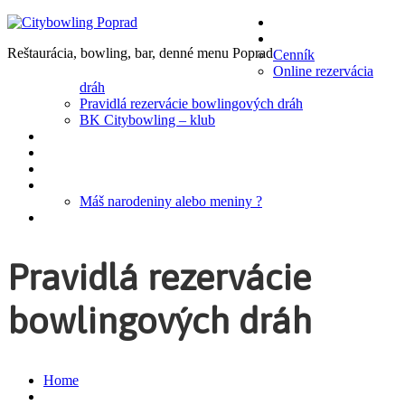
HOME
BOWLING
Reštaurácia, bowling, bar, denné menu Poprad
Cenník
Online rezervácia
dráh
Pravidlá rezervácie bowlingových dráh
BK Citybowling – klub
REŠTAURÁCIA A BAR
DENNÉ MENU
PRE FIRMY
AKCIE
Máš narodeniny alebo meniny ?
KONTAKTY
Pravidlá rezervácie
bowlingových dráh
Home