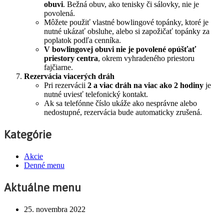
obuvi
. Bežná obuv, ako tenisky či sálovky, nie je
povolená.
Môžete použiť vlastné bowlingové topánky, ktoré je
nutné ukázať obsluhe, alebo si zapožičať topánky za
poplatok podľa cenníka.
V bowlingovej obuvi nie je povolené opúšťať
priestory centra
, okrem vyhradeného priestoru
fajčiarne.
Rezervácia viacerých dráh
Pri rezervácii
2 a viac dráh na viac ako 2 hodiny
je
nutné uviesť telefonický kontakt.
Ak sa telefónne číslo ukáže ako nesprávne alebo
nedostupné, rezervácia bude automaticky zrušená.
Kategórie
Akcie
Denné menu
Aktuálne menu
25. novembra 2022