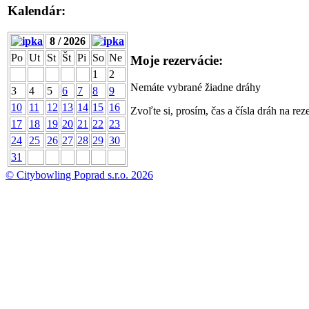
Kalendár:
8 / 2026
Po
Ut
St
Št
Pi
So
Ne
Moje rezervácie:
1
2
Nemáte vybrané žiadne dráhy
3
4
5
6
7
8
9
10
11
12
13
14
15
16
Zvoľte si, prosím, čas a čísla dráh na rez
17
18
19
20
21
22
23
24
25
26
27
28
29
30
31
© Citybowling Poprad s.r.o. 2026