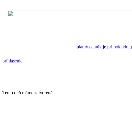
platný cenník je pri pokladni
prihlásenie
Tento deň máme zatvorené