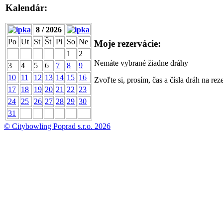
Kalendár:
8 / 2026
Po
Ut
St
Št
Pi
So
Ne
Moje rezervácie:
1
2
Nemáte vybrané žiadne dráhy
3
4
5
6
7
8
9
10
11
12
13
14
15
16
Zvoľte si, prosím, čas a čísla dráh na rez
17
18
19
20
21
22
23
24
25
26
27
28
29
30
31
© Citybowling Poprad s.r.o. 2026