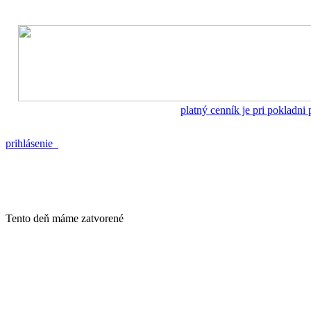
platný cenník je pri pokladni
prihlásenie
Tento deň máme zatvorené