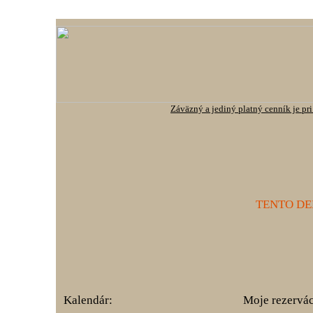
Záväzný a jediný platný cenník je pr
TENTO D
Kalendár:
Moje rezervác