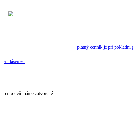
platný cenník je pri pokladni
prihlásenie
Tento deň máme zatvorené