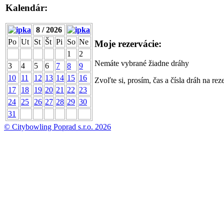
Kalendár:
8 / 2026
Po
Ut
St
Št
Pi
So
Ne
Moje rezervácie:
1
2
Nemáte vybrané žiadne dráhy
3
4
5
6
7
8
9
10
11
12
13
14
15
16
Zvoľte si, prosím, čas a čísla dráh na rez
17
18
19
20
21
22
23
24
25
26
27
28
29
30
31
© Citybowling Poprad s.r.o. 2026