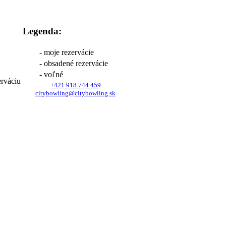
Legenda:
- moje rezervácie
- obsadené rezervácie
- voľné
erváciu
+421 918 744 459
citybowling@citybowling.sk