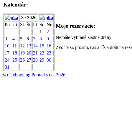
Kalendár:
8 / 2026
Po
Ut
St
Št
Pi
So
Ne
Moje rezervácie:
1
2
Nemáte vybrané žiadne dráhy
3
4
5
6
7
8
9
10
11
12
13
14
15
16
Zvoľte si, prosím, čas a čísla dráh na rez
17
18
19
20
21
22
23
24
25
26
27
28
29
30
31
© Citybowling Poprad s.r.o. 2026